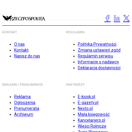
KONTAKT
REGULAMIN
O nas
Polityka Prywatności
Kontakt
Zmiana ustawień zgód
Napisz do nas
Regulamin serwisu
Informacje o nadawcy
Deklaracja dostępności
REKLAMA I PRENUMERATA
PARTNERZY
Reklama
E-kiosk.pl
Ogłoszenia
E-gazety.pl
Prenumerata
Nexto.pl
Archiwum
Mała księgowość
Kancelarierp.pl
Wieści Rolnicze