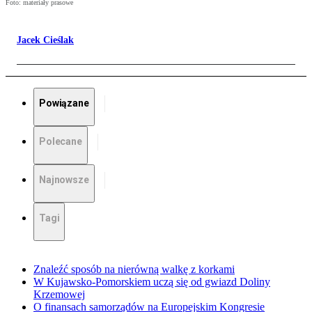
Foto: materiały prasowe
Jacek Cieślak
Powiązane
Polecane
Najnowsze
Tagi
Znaleźć sposób na nierówną walkę z korkami
W Kujawsko-Pomorskiem uczą się od gwiazd Doliny
Krzemowej
O finansach samorządów na Europejskim Kongresie