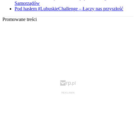
Samorządów
Pod hasłem #LubuskieChallenge – Łączy nas przyszłość
Promowane treści