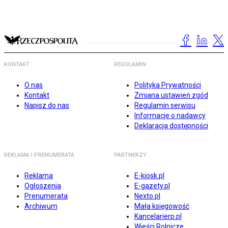
KONTAKT
REGULAMIN
O nas
Polityka Prywatności
Kontakt
Zmiana ustawień zgód
Napisz do nas
Regulamin serwisu
Informacje o nadawcy
Deklaracja dostępności
REKLAMA I PRENUMERATA
PARTNERZY
Reklama
E-kiosk.pl
Ogłoszenia
E-gazety.pl
Prenumerata
Nexto.pl
Archiwum
Mała księgowość
Kancelarierp.pl
Wieści Rolnicze