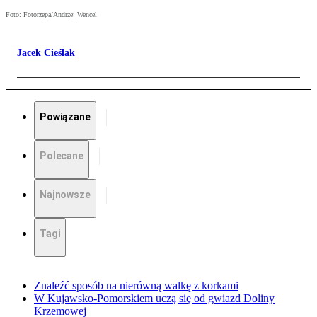
Foto: Fotorzepa/Andrzej Wencel
Jacek Cieślak
Powiązane
Polecane
Najnowsze
Tagi
Znaleźć sposób na nierówną walkę z korkami
W Kujawsko-Pomorskiem uczą się od gwiazd Doliny
Krzemowej