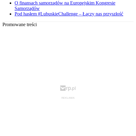
O finansach samorządów na Europejskim Kongresie
Samorządów
Pod hasłem #LubuskieChallenge – Łączy nas przyszłość
Promowane treści