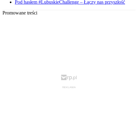
Pod hasłem #LubuskieChallenge – Łączy nas przyszłość
Promowane treści