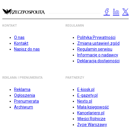
KONTAKT
REGULAMIN
O nas
Polityka Prywatności
Kontakt
Zmiana ustawień zgód
Napisz do nas
Regulamin serwisu
Informacje o nadawcy
Deklaracja dostępności
REKLAMA I PRENUMERATA
PARTNERZY
Reklama
E-kiosk.pl
Ogłoszenia
E-gazety.pl
Prenumerata
Nexto.pl
Archiwum
Mała księgowość
Kancelarierp.pl
Wieści Rolnicze
Życie Warszawy