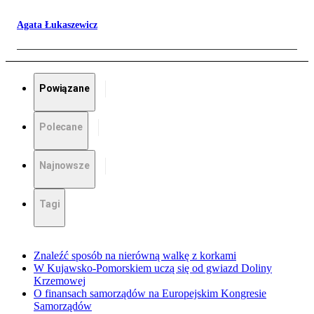
Agata Łukaszewicz
Powiązane
Polecane
Najnowsze
Tagi
Znaleźć sposób na nierówną walkę z korkami
W Kujawsko-Pomorskiem uczą się od gwiazd Doliny
Krzemowej
O finansach samorządów na Europejskim Kongresie
Samorządów