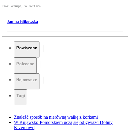
Foto: Fotorzepa, Pio Piotr Guzik
Janina Blikowska
Powiązane
Polecane
Najnowsze
Tagi
Znaleźć sposób na nierówną walkę z korkami
W Kujawsko-Pomorskiem uczą się od gwiazd Doliny
Krzemowej