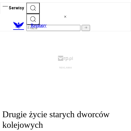
Serwisy
R
egiony
Drugie życie starych dworców
kolejowych