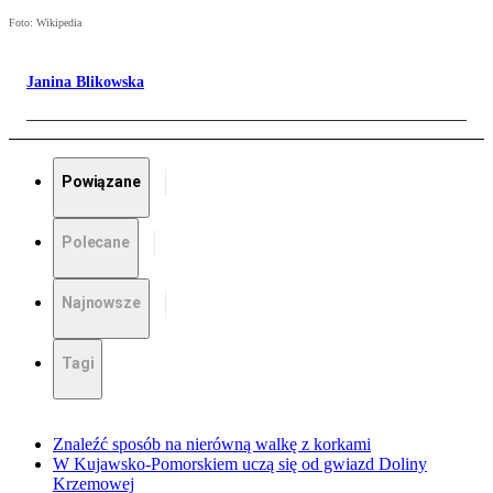
Foto: Wikipedia
Janina Blikowska
Powiązane
Polecane
Najnowsze
Tagi
Znaleźć sposób na nierówną walkę z korkami
W Kujawsko-Pomorskiem uczą się od gwiazd Doliny
Krzemowej