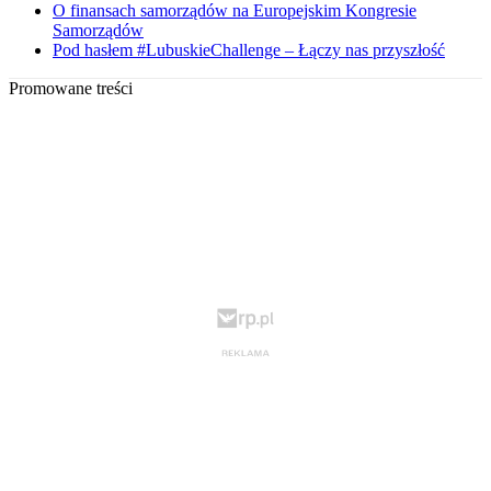
O finansach samorządów na Europejskim Kongresie
Samorządów
Pod hasłem #LubuskieChallenge – Łączy nas przyszłość
Promowane treści