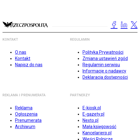
KONTAKT
REGULAMIN
O nas
Polityka Prywatności
Kontakt
Zmiana ustawień zgód
Napisz do nas
Regulamin serwisu
Informacje o nadawcy
Deklaracja dostępności
REKLAMA I PRENUMERATA
PARTNERZY
Reklama
E-kiosk.pl
Ogłoszenia
E-gazety.pl
Prenumerata
Nexto.pl
Archiwum
Mała księgowość
Kancelarierp.pl
Wieści Rolnicze