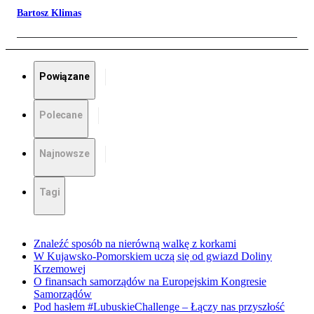
Bartosz Klimas
Powiązane
Polecane
Najnowsze
Tagi
Znaleźć sposób na nierówną walkę z korkami
W Kujawsko-Pomorskiem uczą się od gwiazd Doliny
Krzemowej
O finansach samorządów na Europejskim Kongresie
Samorządów
Pod hasłem #LubuskieChallenge – Łączy nas przyszłość