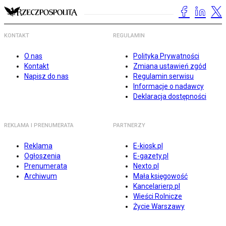
KONTAKT
REGULAMIN
O nas
Polityka Prywatności
Kontakt
Zmiana ustawień zgód
Napisz do nas
Regulamin serwisu
Informacje o nadawcy
Deklaracja dostępności
REKLAMA I PRENUMERATA
PARTNERZY
Reklama
E-kiosk.pl
Ogłoszenia
E-gazety.pl
Prenumerata
Nexto.pl
Archiwum
Mała księgowość
Kancelarierp.pl
Wieści Rolnicze
Życie Warszawy