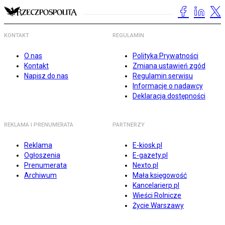
KONTAKT
REGULAMIN
O nas
Polityka Prywatności
Kontakt
Zmiana ustawień zgód
Napisz do nas
Regulamin serwisu
Informacje o nadawcy
Deklaracja dostępności
REKLAMA I PRENUMERATA
PARTNERZY
Reklama
E-kiosk.pl
Ogłoszenia
E-gazety.pl
Prenumerata
Nexto.pl
Archiwum
Mała księgowość
Kancelarierp.pl
Wieści Rolnicze
Życie Warszawy