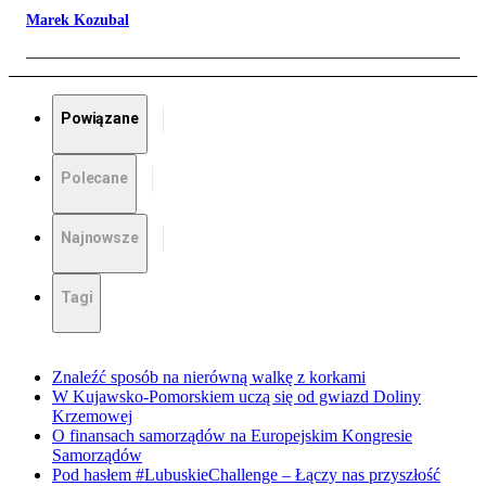
Marek Kozubal
Powiązane
Polecane
Najnowsze
Tagi
Znaleźć sposób na nierówną walkę z korkami
W Kujawsko-Pomorskiem uczą się od gwiazd Doliny
Krzemowej
O finansach samorządów na Europejskim Kongresie
Samorządów
Pod hasłem #LubuskieChallenge – Łączy nas przyszłość