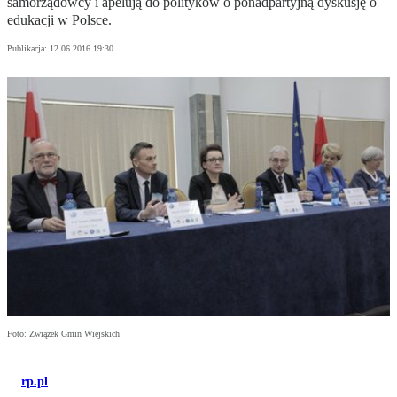
samorządowcy i apelują do polityków o ponadpartyjną dyskusję o
edukacji w Polsce.
Publikacja:
12.06.2016 19:30
Foto: Związek Gmin Wiejskich
rp.pl