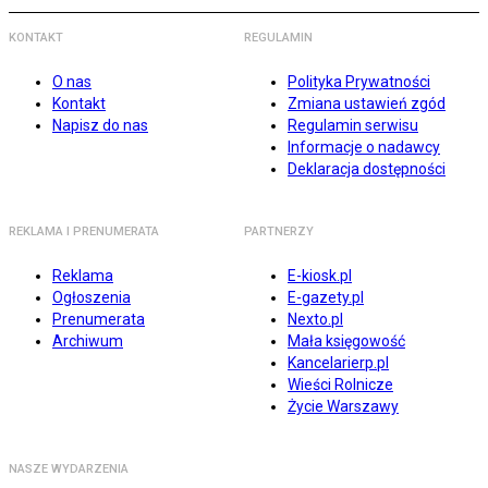
KONTAKT
REGULAMIN
O nas
Polityka Prywatności
Kontakt
Zmiana ustawień zgód
Napisz do nas
Regulamin serwisu
Informacje o nadawcy
Deklaracja dostępności
REKLAMA I PRENUMERATA
PARTNERZY
Reklama
E-kiosk.pl
Ogłoszenia
E-gazety.pl
Prenumerata
Nexto.pl
Archiwum
Mała księgowość
Kancelarierp.pl
Wieści Rolnicze
Życie Warszawy
NASZE WYDARZENIA