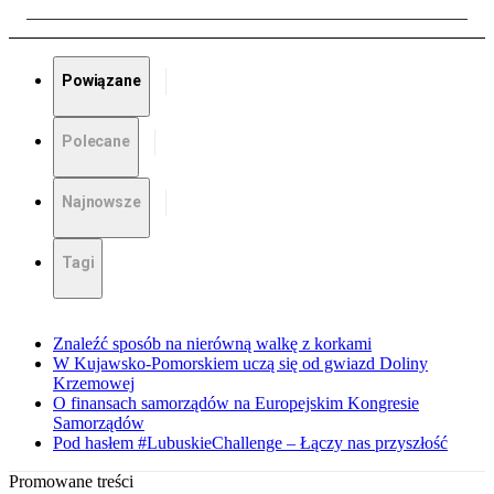
Powiązane
Polecane
Najnowsze
Tagi
Znaleźć sposób na nierówną walkę z korkami
W Kujawsko-Pomorskiem uczą się od gwiazd Doliny
Krzemowej
O finansach samorządów na Europejskim Kongresie
Samorządów
Pod hasłem #LubuskieChallenge – Łączy nas przyszłość
Promowane treści