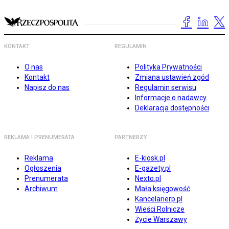
KONTAKT
REGULAMIN
O nas
Polityka Prywatności
Kontakt
Zmiana ustawień zgód
Napisz do nas
Regulamin serwisu
Informacje o nadawcy
Deklaracja dostępności
REKLAMA I PRENUMERATA
PARTNERZY
Reklama
E-kiosk.pl
Ogłoszenia
E-gazety.pl
Prenumerata
Nexto.pl
Archiwum
Mała księgowość
Kancelarierp.pl
Wieści Rolnicze
Życie Warszawy