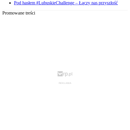
Pod hasłem #LubuskieChallenge – Łączy nas przyszłość
Promowane treści