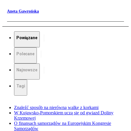
Aneta Gawrońska
Powiązane
Polecane
Najnowsze
Tagi
Znaleźć sposób na nierówną walkę z korkami
W Kujawsko-Pomorskiem uczą się od gwiazd Doliny
Krzemowej
O finansach samorządów na Europejskim Kongresie
Samorządów