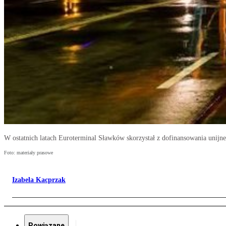
W ostatnich latach Euroterminal Sławków skorzystał z dofinansowania unijn
Foto: materiały prasowe
Izabela Kacprzak
Powiązane