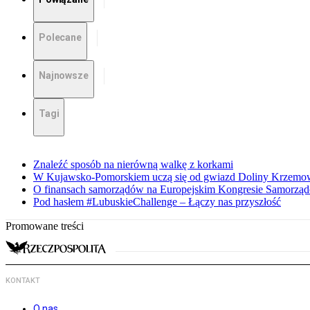
Polecane
Najnowsze
Tagi
Znaleźć sposób na nierówną walkę z korkami
W Kujawsko-Pomorskiem uczą się od gwiazd Doliny Krzemo
O finansach samorządów na Europejskim Kongresie Samorzą
Pod hasłem #LubuskieChallenge – Łączy nas przyszłość
Promowane treści
KONTAKT
O nas