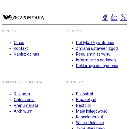
KONTAKT
REGULAMIN
O nas
Polityka Prywatności
Kontakt
Zmiana ustawień zgód
Napisz do nas
Regulamin serwisu
Informacje o nadawcy
Deklaracja dostępności
REKLAMA I PRENUMERATA
PARTNERZY
Reklama
E-kiosk.pl
Ogłoszenia
E-gazety.pl
Prenumerata
Nexto.pl
Archiwum
Mała księgowość
Kancelarierp.pl
Wieści Rolnicze
Życie Warszawy