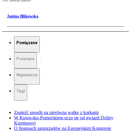
Foto: materiały prasowe
Janina Blikowska
Powiązane
Polecane
Najnowsze
Tagi
Znaleźć sposób na nierówną walkę z korkami
W Kujawsko-Pomorskiem uczą się od gwiazd Doliny
Krzemowej
O finansach samorządów na Europejskim Kongresie