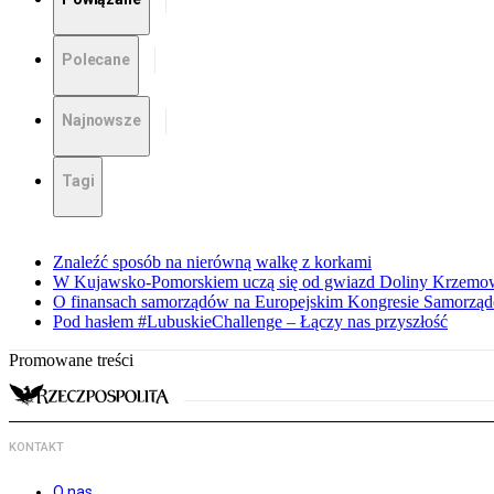
Polecane
Najnowsze
Tagi
Znaleźć sposób na nierówną walkę z korkami
W Kujawsko-Pomorskiem uczą się od gwiazd Doliny Krzemo
O finansach samorządów na Europejskim Kongresie Samorzą
Pod hasłem #LubuskieChallenge – Łączy nas przyszłość
Promowane treści
KONTAKT
O nas