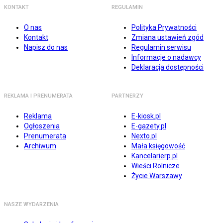
KONTAKT
REGULAMIN
O nas
Polityka Prywatności
Kontakt
Zmiana ustawień zgód
Napisz do nas
Regulamin serwisu
Informacje o nadawcy
Deklaracja dostępności
REKLAMA I PRENUMERATA
PARTNERZY
Reklama
E-kiosk.pl
Ogłoszenia
E-gazety.pl
Prenumerata
Nexto.pl
Archiwum
Mała księgowość
Kancelarierp.pl
Wieści Rolnicze
Życie Warszawy
NASZE WYDARZENIA