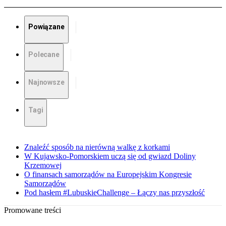
Powiązane
Polecane
Najnowsze
Tagi
Znaleźć sposób na nierówną walkę z korkami
W Kujawsko-Pomorskiem uczą się od gwiazd Doliny
Krzemowej
O finansach samorządów na Europejskim Kongresie
Samorządów
Pod hasłem #LubuskieChallenge – Łączy nas przyszłość
Promowane treści