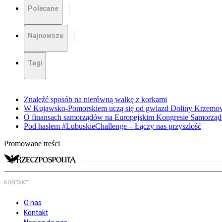
Polecane
Najnowsze
Tagi
Znaleźć sposób na nierówną walkę z korkami
W Kujawsko-Pomorskiem uczą się od gwiazd Doliny Krzemo
O finansach samorządów na Europejskim Kongresie Samorzą
Pod hasłem #LubuskieChallenge – Łączy nas przyszłość
Promowane treści
KONTAKT
O nas
Kontakt