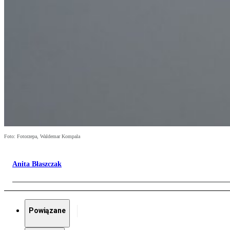
Foto: Fotorzepa, Waldemar Kompala
Anita Błaszczak
Powiązane