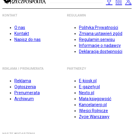
KONTAKT
REGULAMIN
O nas
Polityka Prywatności
Kontakt
Zmiana ustawień zgód
Napisz do nas
Regulamin serwisu
Informacje o nadawcy
Deklaracja dostępności
REKLAMA I PRENUMERATA
PARTNERZY
Reklama
E-kiosk.pl
Ogłoszenia
E-gazety.pl
Prenumerata
Nexto.pl
Archiwum
Mała księgowość
Kancelarierp.pl
Wieści Rolnicze
Życie Warszawy
NASZE WYDARZENIA