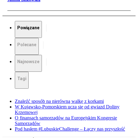
Powiązane
Polecane
Najnowsze
Tagi
Znaleźć sposób na nierówną walkę z korkami
W Kujawsko-Pomorskiem uczą się od gwiazd Doliny
Krzemowej
O finansach samorządów na Europejskim Kongresie
Samorządów
Pod hasłem #LubuskieChallenge – Łączy nas przyszłość