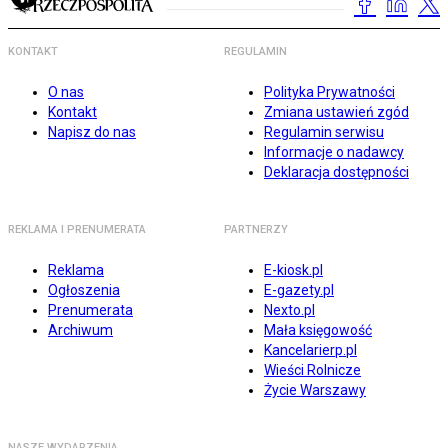
KONTAKT
REGULAMIN
O nas
Polityka Prywatności
Kontakt
Zmiana ustawień zgód
Napisz do nas
Regulamin serwisu
Informacje o nadawcy
Deklaracja dostępności
REKLAMA I PRENUMERATA
PARTNERZY
Reklama
E-kiosk.pl
Ogłoszenia
E-gazety.pl
Prenumerata
Nexto.pl
Archiwum
Mała księgowość
Kancelarierp.pl
Wieści Rolnicze
Życie Warszawy
NASZE WYDARZENIA