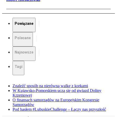
Powiązane
Polecane
Najnowsze
Tagi
Znaleźć sposób na nierówną walkę z korkami
W Kujawsko-Pomorskiem uczą się od gwiazd Doliny
Krzemowej
O finansach samorządów na Europejskim Kongresie
Samorządów
Pod hasłem #LubuskieChallenge – Łączy nas przyszłość