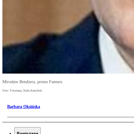
Mirosław Bendzera, prezes Famuru
Foto: Fotorzepa, Kuba Kamiński
Barbara Oksińska
Powiązane