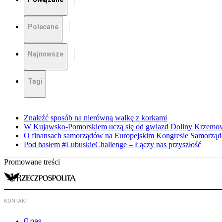
Polecane
Najnowsze
Tagi
Znaleźć sposób na nierówną walkę z korkami
W Kujawsko-Pomorskiem uczą się od gwiazd Doliny Krzemo
O finansach samorządów na Europejskim Kongresie Samorzą
Pod hasłem #LubuskieChallenge – Łączy nas przyszłość
Promowane treści
KONTAKT
O nas