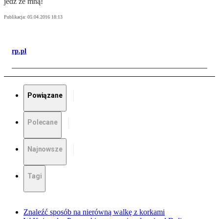
jedź ze mną!
Publikacja:
05.04.2016 18:13
rp.pl
Powiązane
Polecane
Najnowsze
Tagi
Znaleźć sposób na nierówną walkę z korkami