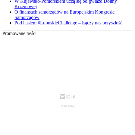
W Kujawsko-Pomorskiem uczą się od gwiazd Doliny
Krzemowej
O finansach samorządów na Europejskim Kongresie
Samorządów
Pod hasłem #LubuskieChallenge – Łączy nas przyszłość
Promowane treści