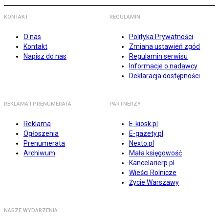
KONTAKT
REGULAMIN
O nas
Polityka Prywatności
Kontakt
Zmiana ustawień zgód
Napisz do nas
Regulamin serwisu
Informacje o nadawcy
Deklaracja dostępności
REKLAMA I PRENUMERATA
PARTNERZY
Reklama
E-kiosk.pl
Ogłoszenia
E-gazety.pl
Prenumerata
Nexto.pl
Archiwum
Mała księgowość
Kancelarierp.pl
Wieści Rolnicze
Życie Warszawy
NASZE WYDARZENIA