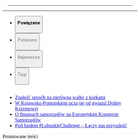
Powiązane
Polecane
Najnowsze
Tagi
Znaleźć sposób na nierówną walkę z korkami
W Kujawsko-Pomorskiem uczą się od gwiazd Doliny
Krzemowej
O finansach samorządów na Europejskim Kongresie
Samorządów
Pod hasłem #LubuskieChallenge – Łączy nas przyszłość
Promowane treści