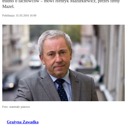
trudno o fachowców – mówi Henryk Mazurkiewicz, prezes firmy
Mazel.
Publikacja:
31.03.2016 16:00
Foto: materiały prasowe
Grażyna Zawadka