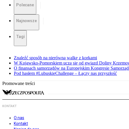
Polecane
Najnowsze
Tagi
Znaleźć sposób na nierówną walkę z korkami
W Kujawsko-Pomorskiem uczą się od gwiazd Doliny Krzemo
O finansach samorządów na Europejskim Kongresie Samorzą
Pod hasłem #LubuskieChallenge – Łączy nas przyszłość
Promowane treści
KONTAKT
O nas
Kontakt