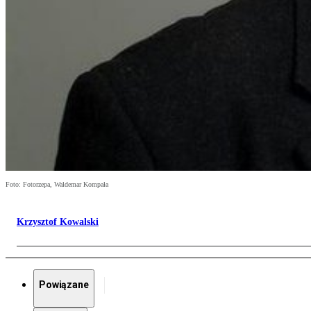
Foto: Fotorzepa, Waldemar Kompała
Krzysztof Kowalski
Powiązane