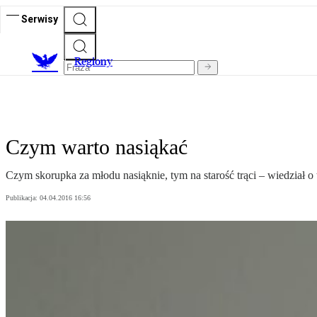
Serwisy
R
egiony
Czym warto nasiąkać
Czym skorupka za młodu nasiąknie, tym na starość trąci – wiedział o t
Publikacja:
04.04.2016 16:56