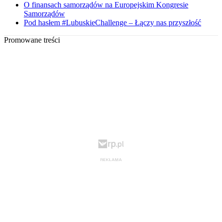
O finansach samorządów na Europejskim Kongresie
Samorządów
Pod hasłem #LubuskieChallenge – Łączy nas przyszłość
Promowane treści