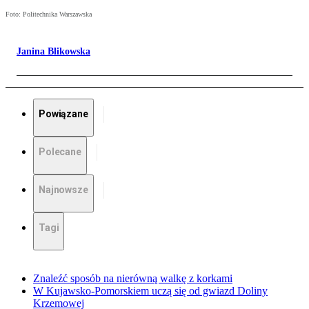
Foto: Politechnika Warszawska
Janina Blikowska
Powiązane
Polecane
Najnowsze
Tagi
Znaleźć sposób na nierówną walkę z korkami
W Kujawsko-Pomorskiem uczą się od gwiazd Doliny
Krzemowej