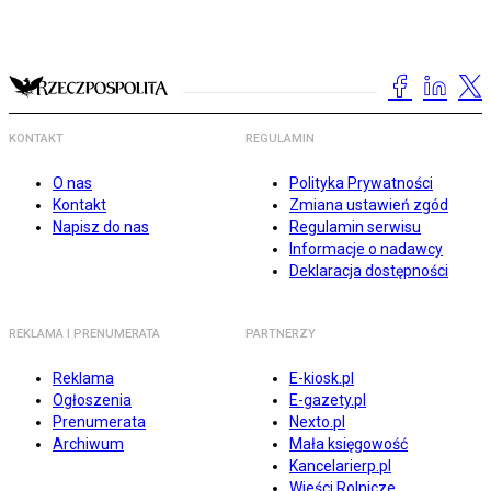
KONTAKT
REGULAMIN
O nas
Polityka Prywatności
Kontakt
Zmiana ustawień zgód
Napisz do nas
Regulamin serwisu
Informacje o nadawcy
Deklaracja dostępności
REKLAMA I PRENUMERATA
PARTNERZY
Reklama
E-kiosk.pl
Ogłoszenia
E-gazety.pl
Prenumerata
Nexto.pl
Archiwum
Mała księgowość
Kancelarierp.pl
Wieści Rolnicze