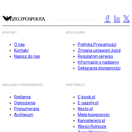
KONTAKT
REGULAMIN
O nas
Polityka Prywatności
Kontakt
Zmiana ustawień zgód
Napisz do nas
Regulamin serwisu
Informacje o nadawcy
Deklaracja dostępności
REKLAMA I PRENUMERATA
PARTNERZY
Reklama
E-kiosk.pl
Ogłoszenia
E-gazety.pl
Prenumerata
Nexto.pl
Archiwum
Mała księgowość
Kancelarierp.pl
Wieści Rolnicze