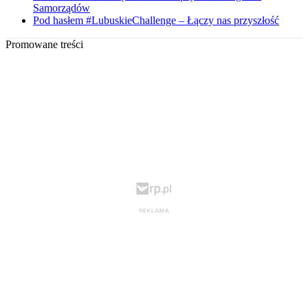
Samorządów
Pod hasłem #LubuskieChallenge – Łączy nas przyszłość
Promowane treści