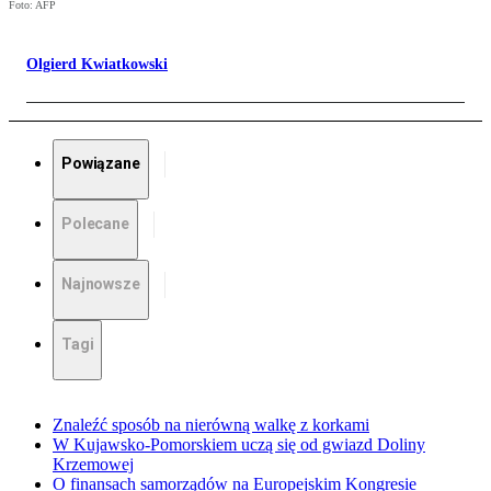
Foto: AFP
Olgierd Kwiatkowski
Powiązane
Polecane
Najnowsze
Tagi
Znaleźć sposób na nierówną walkę z korkami
W Kujawsko-Pomorskiem uczą się od gwiazd Doliny
Krzemowej
O finansach samorządów na Europejskim Kongresie