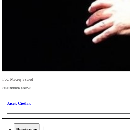
Fot. Maciej Szwed
Foto: materiały prasowe
Jacek Cieślak
Powiązane