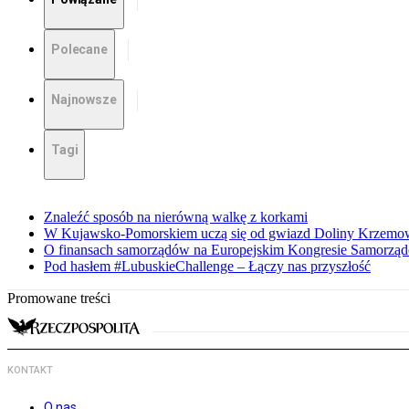
Polecane
Najnowsze
Tagi
Znaleźć sposób na nierówną walkę z korkami
W Kujawsko-Pomorskiem uczą się od gwiazd Doliny Krzemo
O finansach samorządów na Europejskim Kongresie Samorzą
Pod hasłem #LubuskieChallenge – Łączy nas przyszłość
Promowane treści
KONTAKT
O nas