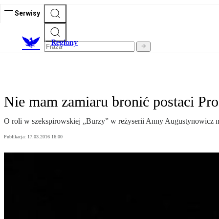
Serwisy
R
egiony
Nie mam zamiaru bronić postaci Pro
O roli w szekspirowskiej „Burzy” w reżyserii Anny Augustynowicz na
Publikacja:
17.03.2016 16:00