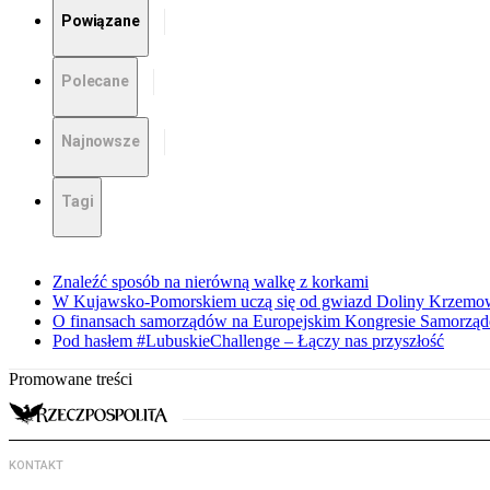
Powiązane
Polecane
Najnowsze
Tagi
Znaleźć sposób na nierówną walkę z korkami
W Kujawsko-Pomorskiem uczą się od gwiazd Doliny Krzemo
O finansach samorządów na Europejskim Kongresie Samorzą
Pod hasłem #LubuskieChallenge – Łączy nas przyszłość
Promowane treści
KONTAKT