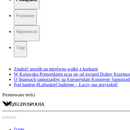
Polecane
Najnowsze
Tagi
Znaleźć sposób na nierówną walkę z korkami
W Kujawsko-Pomorskiem uczą się od gwiazd Doliny Krzemo
O finansach samorządów na Europejskim Kongresie Samorzą
Pod hasłem #LubuskieChallenge – Łączy nas przyszłość
Promowane treści
KONTAKT
O nas