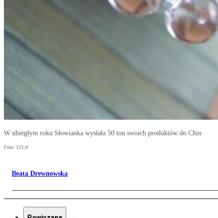
W ubiegłym roku Słowianka wysłała 50 ton swoich produktów do Chin
Foto: 123 rf
Beata Drewnowska
Powiązane