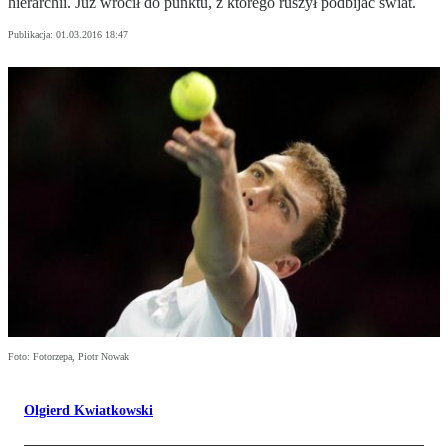
hierarchii. Już wrócił do punktu, z którego ruszył podbijać świat.
Publikacja:
01.03.2016 18:47
Foto: Fotorzepa, Piotr Nowak
Olgierd Kwiatkowski