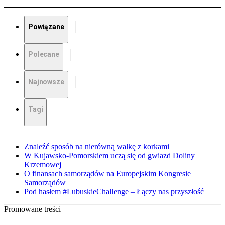
Powiązane
Polecane
Najnowsze
Tagi
Znaleźć sposób na nierówną walkę z korkami
W Kujawsko-Pomorskiem uczą się od gwiazd Doliny
Krzemowej
O finansach samorządów na Europejskim Kongresie
Samorządów
Pod hasłem #LubuskieChallenge – Łączy nas przyszłość
Promowane treści