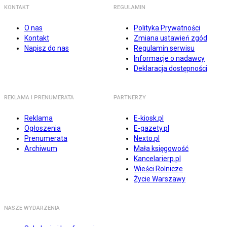
KONTAKT
REGULAMIN
O nas
Polityka Prywatności
Kontakt
Zmiana ustawień zgód
Napisz do nas
Regulamin serwisu
Informacje o nadawcy
Deklaracja dostępności
REKLAMA I PRENUMERATA
PARTNERZY
Reklama
E-kiosk.pl
Ogłoszenia
E-gazety.pl
Prenumerata
Nexto.pl
Archiwum
Mała księgowość
Kancelarierp.pl
Wieści Rolnicze
Życie Warszawy
NASZE WYDARZENIA