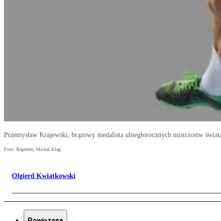
Przemysław Krajewski, brązowy medalista ubiegłorocznych mistrzostw świata
Foto: Reporter, Michal Klag
Olgierd Kwiatkowski
Powiązane