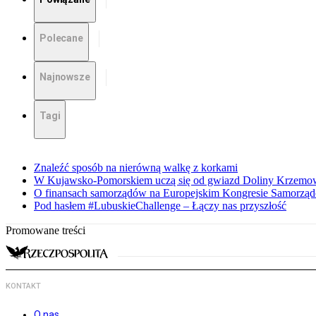
Polecane
Najnowsze
Tagi
Znaleźć sposób na nierówną walkę z korkami
W Kujawsko-Pomorskiem uczą się od gwiazd Doliny Krzemo
O finansach samorządów na Europejskim Kongresie Samorzą
Pod hasłem #LubuskieChallenge – Łączy nas przyszłość
Promowane treści
KONTAKT
O nas