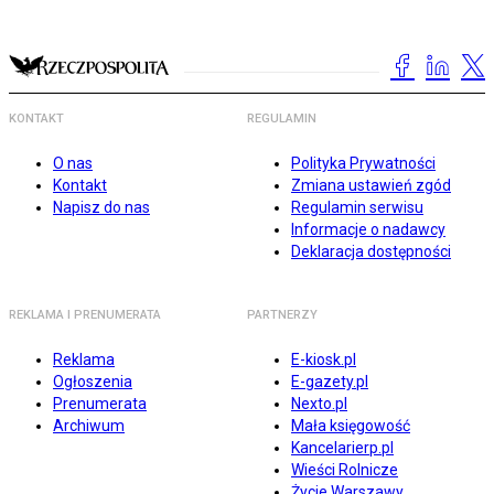
KONTAKT
REGULAMIN
O nas
Polityka Prywatności
Kontakt
Zmiana ustawień zgód
Napisz do nas
Regulamin serwisu
Informacje o nadawcy
Deklaracja dostępności
REKLAMA I PRENUMERATA
PARTNERZY
Reklama
E-kiosk.pl
Ogłoszenia
E-gazety.pl
Prenumerata
Nexto.pl
Archiwum
Mała księgowość
Kancelarierp.pl
Wieści Rolnicze
Życie Warszawy