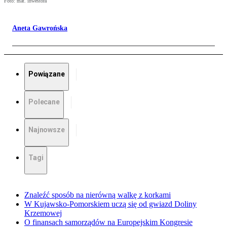
Foto: mat. inwestora
Aneta Gawrońska
Powiązane
Polecane
Najnowsze
Tagi
Znaleźć sposób na nierówną walkę z korkami
W Kujawsko-Pomorskiem uczą się od gwiazd Doliny
Krzemowej
O finansach samorządów na Europejskim Kongresie