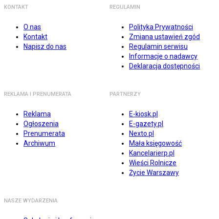
KONTAKT
REGULAMIN
O nas
Polityka Prywatności
Kontakt
Zmiana ustawień zgód
Napisz do nas
Regulamin serwisu
Informacje o nadawcy
Deklaracja dostępności
REKLAMA I PRENUMERATA
PARTNERZY
Reklama
E-kiosk.pl
Ogłoszenia
E-gazety.pl
Prenumerata
Nexto.pl
Archiwum
Mała księgowość
Kancelarierp.pl
Wieści Rolnicze
Życie Warszawy
NASZE WYDARZENIA