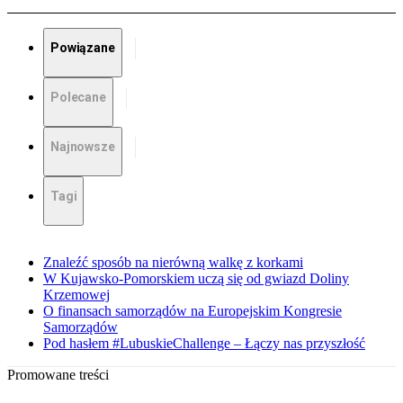
Powiązane
Polecane
Najnowsze
Tagi
Znaleźć sposób na nierówną walkę z korkami
W Kujawsko-Pomorskiem uczą się od gwiazd Doliny
Krzemowej
O finansach samorządów na Europejskim Kongresie
Samorządów
Pod hasłem #LubuskieChallenge – Łączy nas przyszłość
Promowane treści