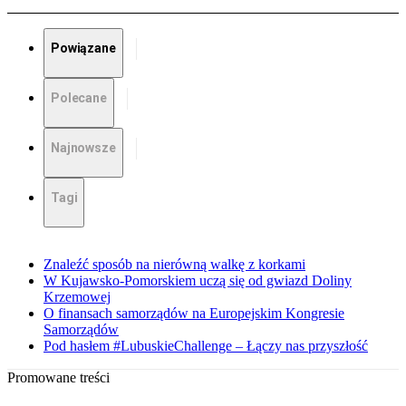
Powiązane
Polecane
Najnowsze
Tagi
Znaleźć sposób na nierówną walkę z korkami
W Kujawsko-Pomorskiem uczą się od gwiazd Doliny
Krzemowej
O finansach samorządów na Europejskim Kongresie
Samorządów
Pod hasłem #LubuskieChallenge – Łączy nas przyszłość
Promowane treści