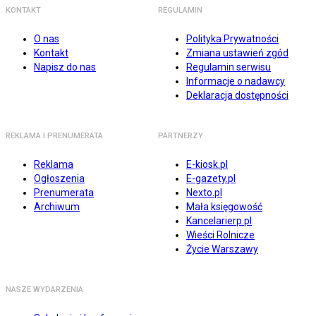
KONTAKT
REGULAMIN
O nas
Polityka Prywatności
Kontakt
Zmiana ustawień zgód
Napisz do nas
Regulamin serwisu
Informacje o nadawcy
Deklaracja dostępności
REKLAMA I PRENUMERATA
PARTNERZY
Reklama
E-kiosk.pl
Ogłoszenia
E-gazety.pl
Prenumerata
Nexto.pl
Archiwum
Mała księgowość
Kancelarierp.pl
Wieści Rolnicze
Życie Warszawy
NASZE WYDARZENIA