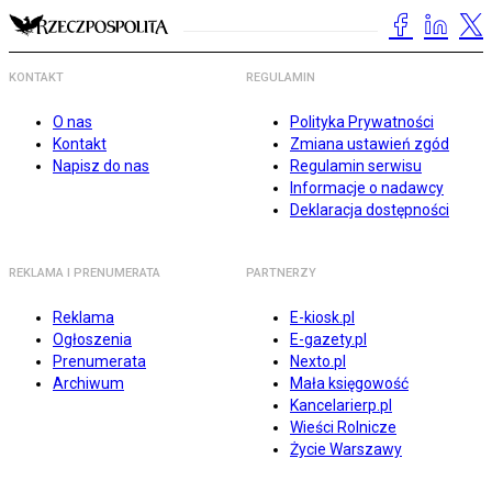
KONTAKT
REGULAMIN
O nas
Polityka Prywatności
Kontakt
Zmiana ustawień zgód
Napisz do nas
Regulamin serwisu
Informacje o nadawcy
Deklaracja dostępności
REKLAMA I PRENUMERATA
PARTNERZY
Reklama
E-kiosk.pl
Ogłoszenia
E-gazety.pl
Prenumerata
Nexto.pl
Archiwum
Mała księgowość
Kancelarierp.pl
Wieści Rolnicze
Życie Warszawy