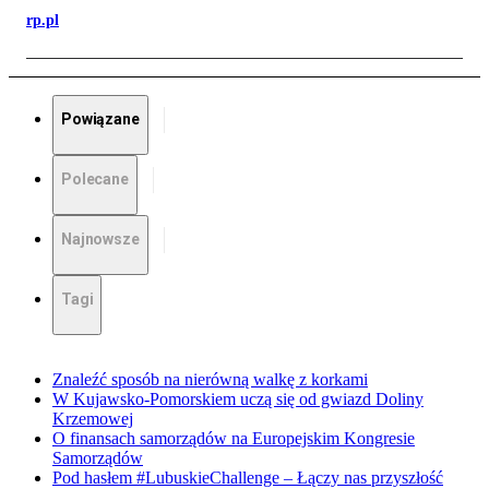
rp.pl
Powiązane
Polecane
Najnowsze
Tagi
Znaleźć sposób na nierówną walkę z korkami
W Kujawsko-Pomorskiem uczą się od gwiazd Doliny
Krzemowej
O finansach samorządów na Europejskim Kongresie
Samorządów
Pod hasłem #LubuskieChallenge – Łączy nas przyszłość