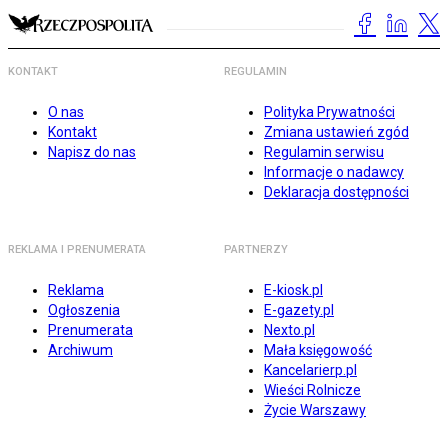
KONTAKT
REGULAMIN
O nas
Polityka Prywatności
Kontakt
Zmiana ustawień zgód
Napisz do nas
Regulamin serwisu
Informacje o nadawcy
Deklaracja dostępności
REKLAMA I PRENUMERATA
PARTNERZY
Reklama
E-kiosk.pl
Ogłoszenia
E-gazety.pl
Prenumerata
Nexto.pl
Archiwum
Mała księgowość
Kancelarierp.pl
Wieści Rolnicze
Życie Warszawy