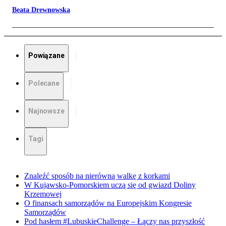
Beata Drewnowska
Powiązane
Polecane
Najnowsze
Tagi
Znaleźć sposób na nierówną walkę z korkami
W Kujawsko-Pomorskiem uczą się od gwiazd Doliny
Krzemowej
O finansach samorządów na Europejskim Kongresie
Samorządów
Pod hasłem #LubuskieChallenge – Łączy nas przyszłość