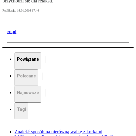
przychodzi się dla relaksu.
Publikacja:
14.01.2016 17:44
rp.pl
Powiązane
Polecane
Najnowsze
Tagi
Znaleźć sposób na nierówną walkę z korkami