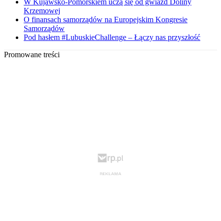
W Kujawsko-Pomorskiem uczą się od gwiazd Doliny
Krzemowej
O finansach samorządów na Europejskim Kongresie
Samorządów
Pod hasłem #LubuskieChallenge – Łączy nas przyszłość
Promowane treści