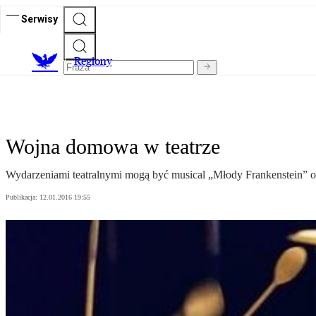
Serwisy
R
egiony
Wojna domowa w teatrze
Wydarzeniami teatralnymi mogą być musical „Młody Frankenstein” or
Publikacja:
12.01.2016 19:55