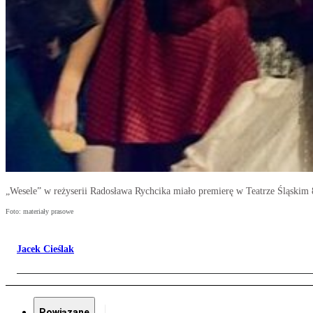
„Wesele” w reżyserii Radosława Rychcika miało premierę w Teatrze Śląskim 8
Foto: materiały prasowe
Jacek Cieślak
Powiązane