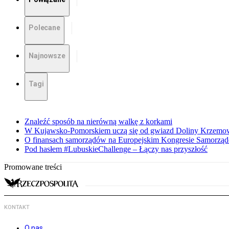
Polecane
Najnowsze
Tagi
Znaleźć sposób na nierówną walkę z korkami
W Kujawsko-Pomorskiem uczą się od gwiazd Doliny Krzemo
O finansach samorządów na Europejskim Kongresie Samorzą
Pod hasłem #LubuskieChallenge – Łączy nas przyszłość
Promowane treści
KONTAKT
O nas