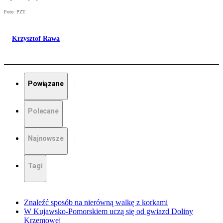
Foto: PZT
Krzysztof Rawa
Powiązane
Polecane
Najnowsze
Tagi
Znaleźć sposób na nierówną walkę z korkami
W Kujawsko-Pomorskiem uczą się od gwiazd Doliny
Krzemowej