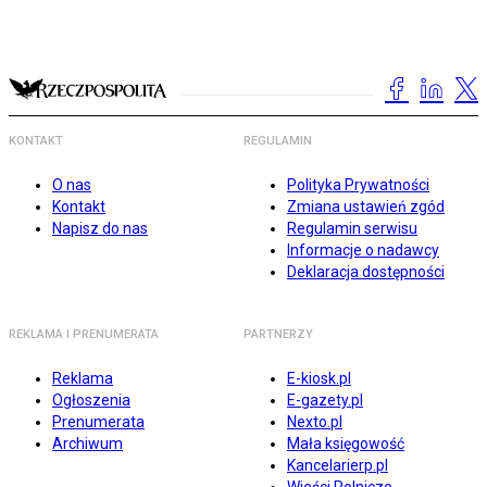
KONTAKT
REGULAMIN
O nas
Polityka Prywatności
Kontakt
Zmiana ustawień zgód
Napisz do nas
Regulamin serwisu
Informacje o nadawcy
Deklaracja dostępności
REKLAMA I PRENUMERATA
PARTNERZY
Reklama
E-kiosk.pl
Ogłoszenia
E-gazety.pl
Prenumerata
Nexto.pl
Archiwum
Mała księgowość
Kancelarierp.pl