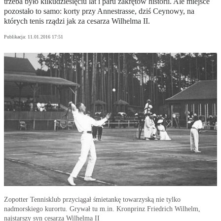
trzeba było kilkudziesięciu lat i paru zakrętów historii. Ale miejsce
pozostało to samo: korty przy Annestrasse, dziś Ceynowy, na
których tenis rządzi jak za cesarza Wilhelma II.
Publikacja:
11.01.2016 17:51
Zopotter Tennisklub przyciągał śmietankę towarzyską nie tylko
nadmorskiego kurortu. Grywał tu m.in. Kronprinz Friedrich Wilhelm,
najstarszy syn cesarza Wilhelma II