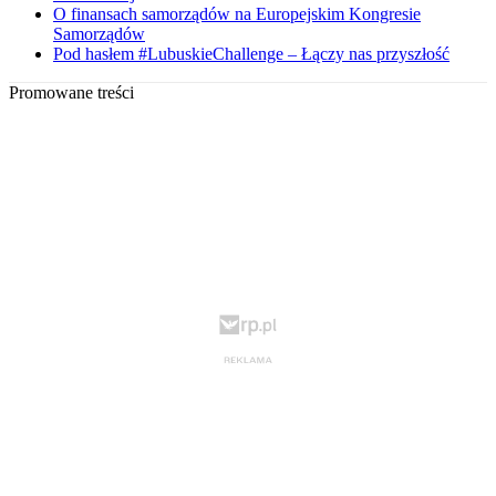
O finansach samorządów na Europejskim Kongresie
Samorządów
Pod hasłem #LubuskieChallenge – Łączy nas przyszłość
Promowane treści