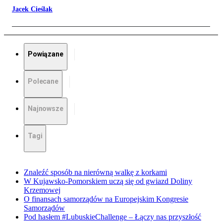
Jacek Cieślak
Powiązane
Polecane
Najnowsze
Tagi
Znaleźć sposób na nierówną walkę z korkami
W Kujawsko-Pomorskiem uczą się od gwiazd Doliny
Krzemowej
O finansach samorządów na Europejskim Kongresie
Samorządów
Pod hasłem #LubuskieChallenge – Łączy nas przyszłość