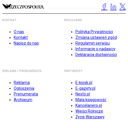
KONTAKT
REGULAMIN
O nas
Polityka Prywatności
Kontakt
Zmiana ustawień zgód
Napisz do nas
Regulamin serwisu
Informacje o nadawcy
Deklaracja dostępności
REKLAMA I PRENUMERATA
PARTNERZY
Reklama
E-kiosk.pl
Ogłoszenia
E-gazety.pl
Prenumerata
Nexto.pl
Archiwum
Mała księgowość
Kancelarierp.pl
Wieści Rolnicze
Życie Warszawy