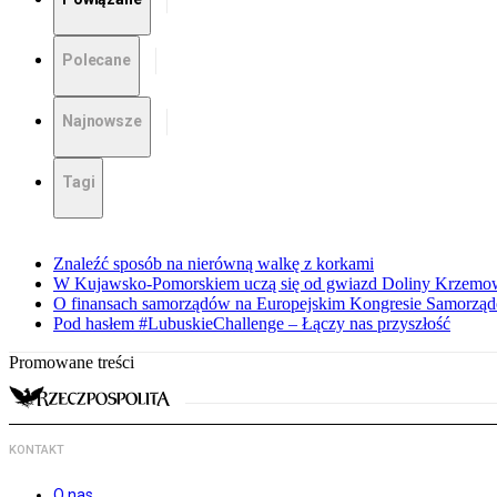
Polecane
Najnowsze
Tagi
Znaleźć sposób na nierówną walkę z korkami
W Kujawsko-Pomorskiem uczą się od gwiazd Doliny Krzemo
O finansach samorządów na Europejskim Kongresie Samorzą
Pod hasłem #LubuskieChallenge – Łączy nas przyszłość
Promowane treści
KONTAKT
O nas