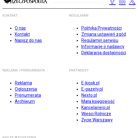
KONTAKT
REGULAMIN
O nas
Polityka Prywatności
Kontakt
Zmiana ustawień zgód
Napisz do nas
Regulamin serwisu
Informacje o nadawcy
Deklaracja dostępności
REKLAMA I PRENUMERATA
PARTNERZY
Reklama
E-kiosk.pl
Ogłoszenia
E-gazety.pl
Prenumerata
Nexto.pl
Archiwum
Mała księgowość
Kancelarierp.pl
Wieści Rolnicze
Życie Warszawy
NASZE WYDARZENIA