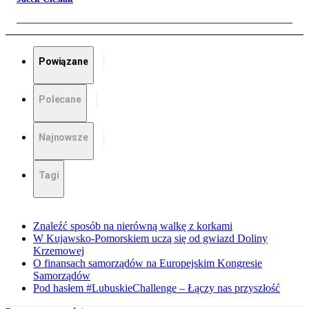
Powiązane
Polecane
Najnowsze
Tagi
Znaleźć sposób na nierówną walkę z korkami
W Kujawsko-Pomorskiem uczą się od gwiazd Doliny
Krzemowej
O finansach samorządów na Europejskim Kongresie
Samorządów
Pod hasłem #LubuskieChallenge – Łączy nas przyszłość