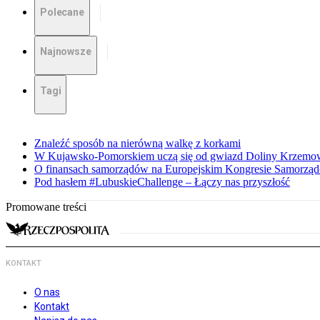
Polecane
Najnowsze
Tagi
Znaleźć sposób na nierówną walkę z korkami
W Kujawsko-Pomorskiem uczą się od gwiazd Doliny Krzemo
O finansach samorządów na Europejskim Kongresie Samorzą
Pod hasłem #LubuskieChallenge – Łączy nas przyszłość
Promowane treści
KONTAKT
O nas
Kontakt