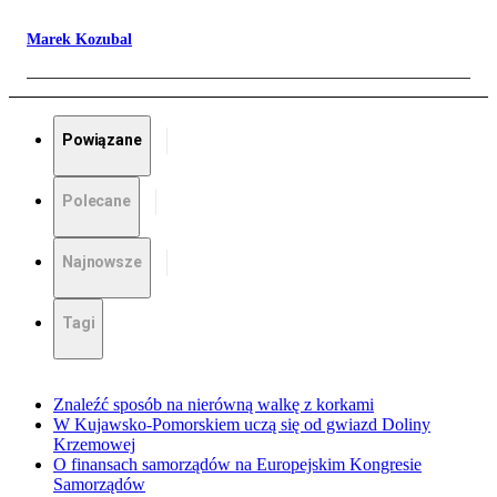
Marek Kozubal
Powiązane
Polecane
Najnowsze
Tagi
Znaleźć sposób na nierówną walkę z korkami
W Kujawsko-Pomorskiem uczą się od gwiazd Doliny
Krzemowej
O finansach samorządów na Europejskim Kongresie
Samorządów