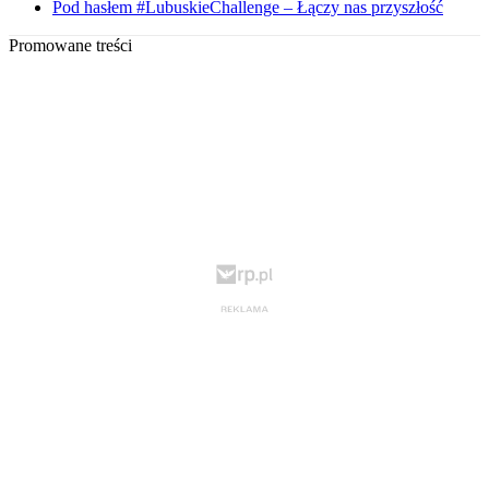
Pod hasłem #LubuskieChallenge – Łączy nas przyszłość
Promowane treści