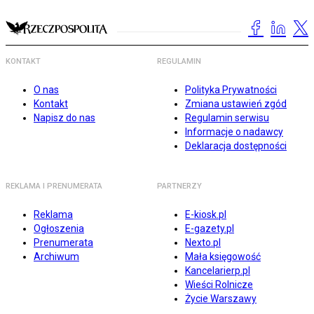
KONTAKT
REGULAMIN
O nas
Polityka Prywatności
Kontakt
Zmiana ustawień zgód
Napisz do nas
Regulamin serwisu
Informacje o nadawcy
Deklaracja dostępności
REKLAMA I PRENUMERATA
PARTNERZY
Reklama
E-kiosk.pl
Ogłoszenia
E-gazety.pl
Prenumerata
Nexto.pl
Archiwum
Mała księgowość
Kancelarierp.pl
Wieści Rolnicze
Życie Warszawy