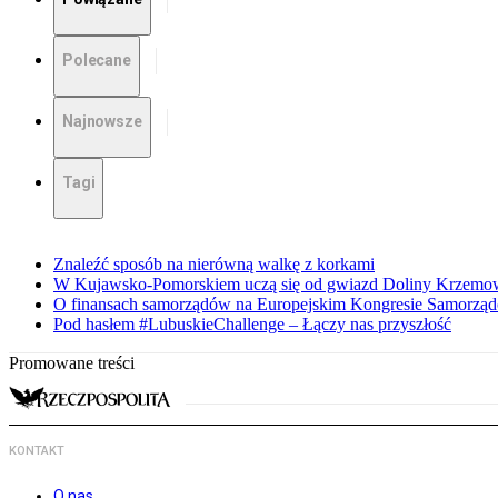
Polecane
Najnowsze
Tagi
Znaleźć sposób na nierówną walkę z korkami
W Kujawsko-Pomorskiem uczą się od gwiazd Doliny Krzemo
O finansach samorządów na Europejskim Kongresie Samorzą
Pod hasłem #LubuskieChallenge – Łączy nas przyszłość
Promowane treści
KONTAKT
O nas