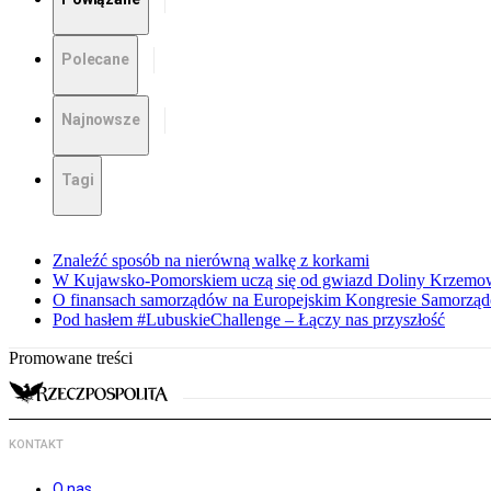
Polecane
Najnowsze
Tagi
Znaleźć sposób na nierówną walkę z korkami
W Kujawsko-Pomorskiem uczą się od gwiazd Doliny Krzemo
O finansach samorządów na Europejskim Kongresie Samorzą
Pod hasłem #LubuskieChallenge – Łączy nas przyszłość
Promowane treści
KONTAKT
O nas