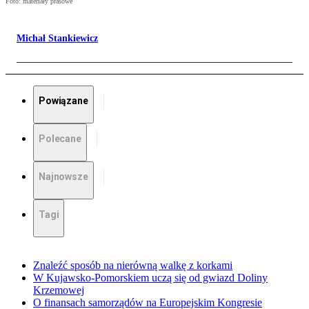
Foto: materiały prasowe
Michał Stankiewicz
Powiązane
Polecane
Najnowsze
Tagi
Znaleźć sposób na nierówną walkę z korkami
W Kujawsko-Pomorskiem uczą się od gwiazd Doliny
Krzemowej
O finansach samorządów na Europejskim Kongresie