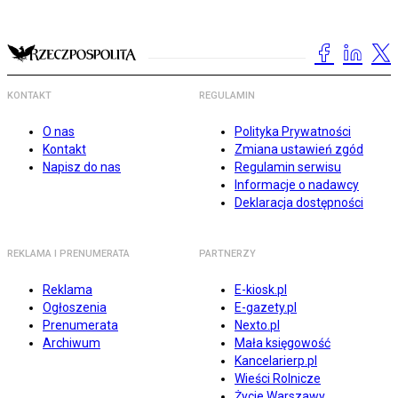
KONTAKT
REGULAMIN
O nas
Polityka Prywatności
Kontakt
Zmiana ustawień zgód
Napisz do nas
Regulamin serwisu
Informacje o nadawcy
Deklaracja dostępności
REKLAMA I PRENUMERATA
PARTNERZY
Reklama
E-kiosk.pl
Ogłoszenia
E-gazety.pl
Prenumerata
Nexto.pl
Archiwum
Mała księgowość
Kancelarierp.pl
Wieści Rolnicze
Życie Warszawy