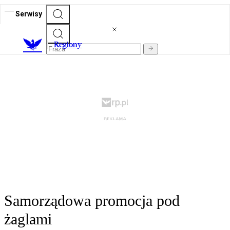
Serwisy
R
egiony
Samorządowa promocja pod
żaglami