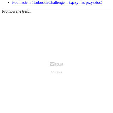
Pod hasłem #LubuskieChallenge – Łączy nas przyszłość
Promowane treści