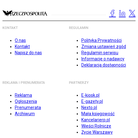
KONTAKT
REGULAMIN
O nas
Polityka Prywatności
Kontakt
Zmiana ustawień zgód
Napisz do nas
Regulamin serwisu
Informacje o nadawcy
Deklaracja dostępności
REKLAMA I PRENUMERATA
PARTNERZY
Reklama
E-kiosk.pl
Ogłoszenia
E-gazety.pl
Prenumerata
Nexto.pl
Archiwum
Mała księgowość
Kancelarierp.pl
Wieści Rolnicze
Życie Warszawy