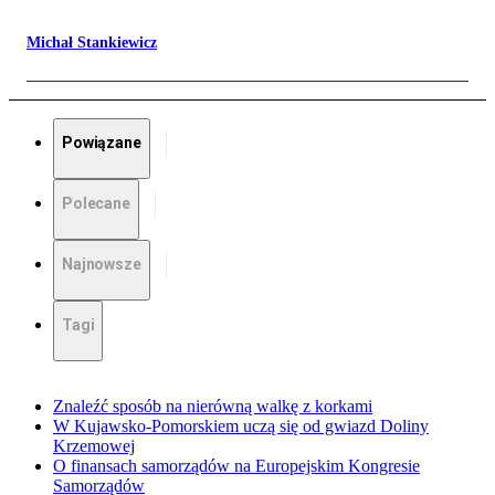
Michał Stankiewicz
Powiązane
Polecane
Najnowsze
Tagi
Znaleźć sposób na nierówną walkę z korkami
W Kujawsko-Pomorskiem uczą się od gwiazd Doliny
Krzemowej
O finansach samorządów na Europejskim Kongresie
Samorządów