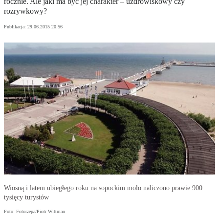
rocznie. Ale jaki ma być jej charakter – uzdrowiskowy czy
rozrywkowy?
Publikacja:
29.06.2015 20:56
Wiosną i latem ubiegłego roku na sopockim molo naliczono prawie 900
tysięcy turystów
Foto: Fotorzepa/Piotr Wittman