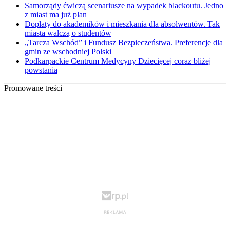
Samorządy ćwiczą scenariusze na wypadek blackoutu. Jedno
z miast ma już plan
Dopłaty do akademików i mieszkania dla absolwentów. Tak
miasta walczą o studentów
„Tarcza Wschód” i Fundusz Bezpieczeństwa. Preferencje dla
gmin ze wschodniej Polski
Podkarpackie Centrum Medycyny Dziecięcej coraz bliżej
powstania
Promowane treści