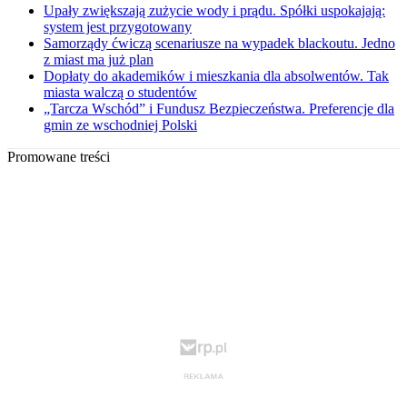
Upały zwiększają zużycie wody i prądu. Spółki uspokajają:
system jest przygotowany
Samorządy ćwiczą scenariusze na wypadek blackoutu. Jedno
z miast ma już plan
Dopłaty do akademików i mieszkania dla absolwentów. Tak
miasta walczą o studentów
„Tarcza Wschód” i Fundusz Bezpieczeństwa. Preferencje dla
gmin ze wschodniej Polski
Promowane treści