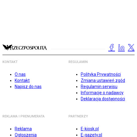
KONTAKT
REGULAMIN
O nas
Polityka Prywatności
Kontakt
Zmiana ustawień zgód
Napisz do nas
Regulamin serwisu
Informacje o nadawcy
Deklaracja dostępności
REKLAMA I PRENUMERATA
PARTNERZY
Reklama
E-kiosk.pl
Ogłoszenia
E-gazety.pl