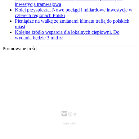
inwestycja tramwajowa
Kolej przyspiesza. Nowe pociągi i miliardowe inwestycje w
czterech regionach Polski
Pieniądze na walkę ze zmianami klimatu trafią do polskich
miast
Kolejne źródło wsparcia dla lokalnych ciepłowni. Do
wydania będzie 3 mld zł
Promowane treści