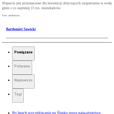
Wsparcie jest przeznaczone dla inwestycji dotyczących zaopatrzenia w wodę
gmin z co najmniej 15 tys. mieszkańców
Foto: adobestock
Bartłomiej Sawicki
Powiązane
Polecane
Najnowsze
Tagi
Po latach wyczekiwania na Śląsku rusza najważniejsza