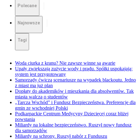
Polecane
Najnowsze
Tagi
Woda ciurka z kranu? Nie zawsze winne są awarie
Upały zwiększają zużycie wody i prądu. Spółki uspokajają:
system jest przygotowany
Samorządy ćwiczą scenariusze na wypadek blackoutu. Jedno
z miast ma już plan
Dopłaty do akademików i mieszkania dla absolwentów. Tak
miasta walczą o studentów
„Tarcza Wschód” i Fundusz Bezpieczeństwa. Preferencje dla
gmin ze wschodniej Polski
Podkarpackie Centrum Medycyny Dziecięcej coraz bliżej
powstania
Miliardy na lokalne bezpieczeństwo. Ruszył nowy fundusz
dla samorządów
Miliardy na schrony. Ruszył nabór z Funduszu