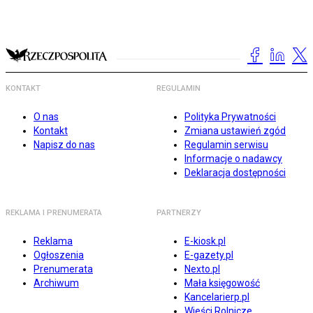
KONTAKT
REGULAMIN
O nas
Polityka Prywatności
Kontakt
Zmiana ustawień zgód
Napisz do nas
Regulamin serwisu
Informacje o nadawcy
Deklaracja dostępności
REKLAMA I PRENUMERATA
PARTNERZY
Reklama
E-kiosk.pl
Ogłoszenia
E-gazety.pl
Prenumerata
Nexto.pl
Archiwum
Mała księgowość
Kancelarierp.pl
Wieści Rolnicze