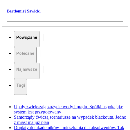
Bartłomiej Sawicki
Powiązane
Polecane
Najnowsze
Tagi
Upały zwiększają zużycie wody i prądu. Spółki uspokajają:
system jest przygotowany
Samorządy ćwiczą scenariusze na wypadek blackoutu. Jedno
z miast ma już plan
Dopłaty do akademików i mieszkania dla absolwentów. Tak