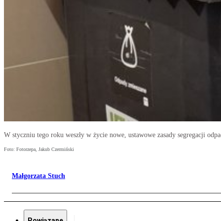
W styczniu tego roku weszły w życie nowe, ustawowe zasady segregacji odpad
Foto: Fotorzepa, Jakub Czermiński
Małgorzata Stuch
Powiązane