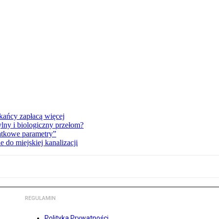
kańcy zapłacą więcej
lny i biologiczny przełom?
atkowe parametry”
do miejskiej kanalizacji
REGULAMIN
Polityka Prywatności