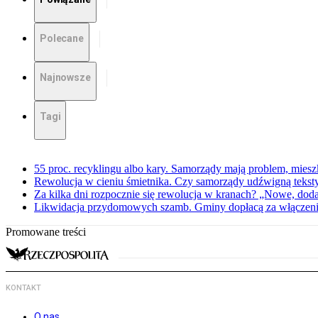
Polecane
Najnowsze
Tagi
55 proc. recyklingu albo kary. Samorządy mają problem, miesz
Rewolucja w cieniu śmietnika. Czy samorządy udźwigną teksty
Za kilka dni rozpocznie się rewolucja w kranach? „Nowe, dod
Likwidacja przydomowych szamb. Gminy dopłacą za włączenie 
Promowane treści
KONTAKT
O nas